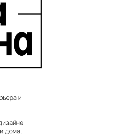
рьера и
 дизайне
и дома.